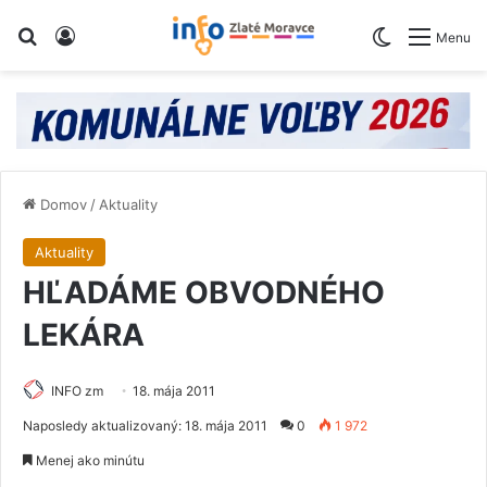
Vyhľadaj
Prihlásiť
Switch skin
Menu
Domov
/
Aktuality
Aktuality
​HĽADÁME OBVODNÉHO
LEKÁRA
INFO zm
18. mája 2011
Naposledy aktualizovaný: 18. mája 2011
0
1 972
Menej ako minútu