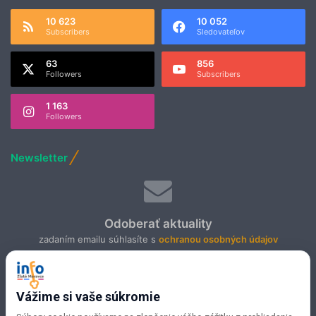
10 623
10 052
Subscribers
Sledovateľov
63
856
Followers
Subscribers
1 163
Followers
Newsletter
Odoberať aktuality
zadaním emailu súhlasíte s
ochranou osobných údajov
e-maily neposielame často :-)
Vážime si vaše súkromie
Vlož
e-