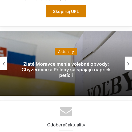
Skopíruj URL
Aktuality
Zlaté Moravce menia volebné obvody:
Chyzerovce a Prílepy sa spájajú napriek
petícii
Odoberať aktuality