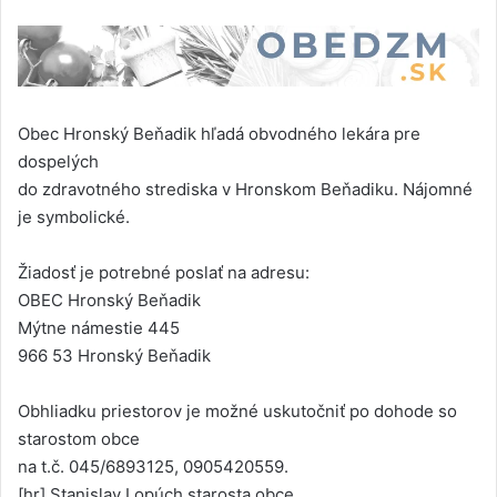
Obec Hronský Beňadik hľadá obvodného lekára pre
dospelých
do zdravotného strediska v Hronskom Beňadiku. Nájomné
je symbolické.
Žiadosť je potrebné poslať na adresu:
OBEC Hronský Beňadik
Mýtne námestie 445
966 53 Hronský Beňadik
Obhliadku priestorov je možné uskutočniť po dohode so
starostom obce
na t.č. 045/6893125, 0905420559.
[hr] Stanislav Lopúch starosta obce