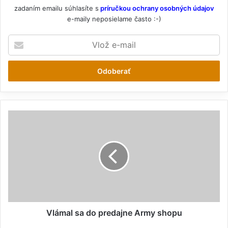
zadaním emailu súhlasíte s
príručkou ochrany osobných údajov
e-maily neposielame často :-)
V
l
o
ž
e
-
m
a
V
i
l
l
á
m
a
l
s
a
d
o
Vlámal sa do predajne Army shopu
p