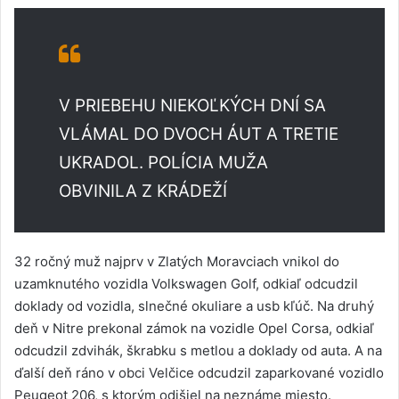
V PRIEBEHU NIEKOĽKÝCH DNÍ SA
VLÁMAL DO DVOCH ÁUT A TRETIE
UKRADOL. POLÍCIA MUŽA
OBVINILA Z KRÁDEŽÍ
32 ročný muž najprv v Zlatých Moravciach vnikol do
uzamknutého vozidla Volkswagen Golf, odkiaľ odcudzil
doklady od vozidla, slnečné okuliare a usb kľúč. Na druhý
deň v Nitre prekonal zámok na vozidle Opel Corsa, odkiaľ
odcudzil zdvihák, škrabku s metlou a doklady od auta. A na
ďalší deň ráno v obci Velčice odcudzil zaparkované vozidlo
Peugeot 206, s ktorým odišiel na neznáme miesto.