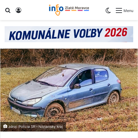
Vyhľadaj
Prihlásiť
Switch skin
Menu
zdroj: Polícia SR - Nitriansky kraj