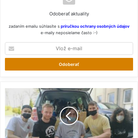
Odoberať aktuality
zadaním emailu súhlasíte s
príručkou ochrany osobných údajov
e-maily neposielame často :-)
V
l
o
ž
e
-
m
a
Z
i
b
l
i
e
r
k
a
p