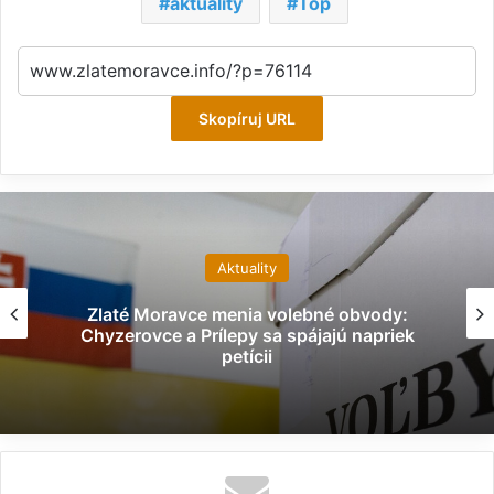
aktuality
Top
Skopíruj URL
Aktuality
Zlaté Moravce menia volebné obvody:
Chyzerovce a Prílepy sa spájajú napriek
petícii