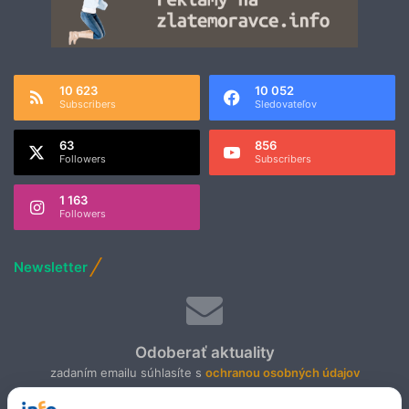
v
ý
k
v
e
10 623
10 052
t
Subscribers
Sledovateľov
63
856
Followers
Subscribers
1 163
Followers
Newsletter
Odoberať aktuality
zadaním emailu súhlasíte s
ochranou osobných údajov