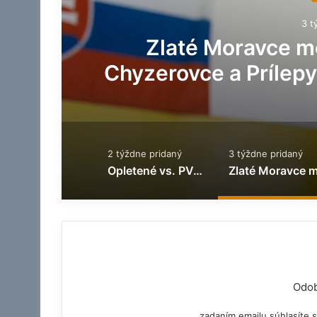
4 t
Dom smútku v Chyz
ii
reko
2 týždne pridaný
3 týždne pridaný
Opletené vs. PVC káble: ktoré vám vydržia dlhšie?
Odob
zadaním emailu súhlasíte s