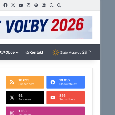
RSS
Facebook
X
YouTube
Instagram
Spotify
Prihlásiť
Switch skin
Vyhľadaj
℃
29
Obce
Kontakt
Zlaté Moravce
10 623
10 052
Subscribers
Sledovateľov
63
856
Followers
Subscribers
1 163
Followers