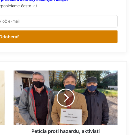
eposielame často :-)
P
e
t
í
c
i
a
p
r
o
Petícia proti hazardu, aktivisti