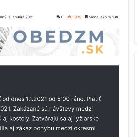
aný: 1. januára 2021
0
1 939
Menej ako minútu
 od dnes 1.1.2021 od 5:00 ráno. Platiť
2021. Zakázané sú návštevy medzi
j kostoly. Zatvárajú sa aj lyžiarske
álila aj zákaz pohybu medzi okresmi.