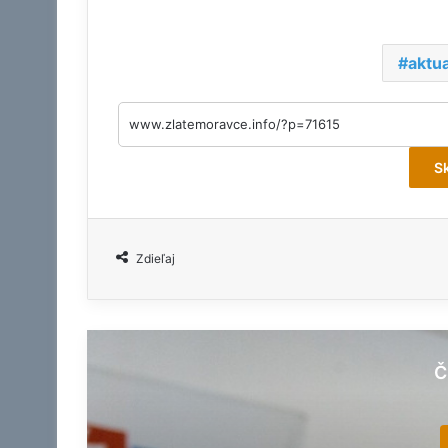
aktua
S
Zdieľaj
Č