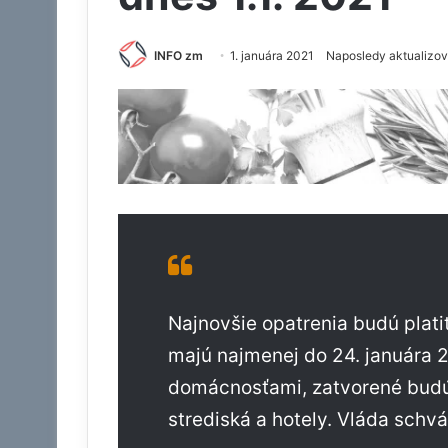
INFO zm
1. januára 2021
Naposledy aktualizov
Najnovšie opatrenia budú platiť
majú najmenej do 24. januára 
domácnosťami, zatvorené budú a
strediská a hotely. Vláda schv