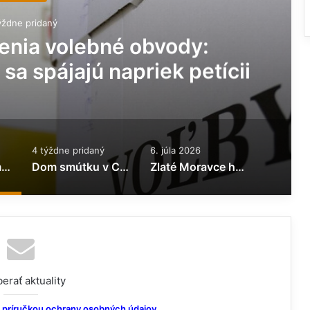
ýždne pridaný
erovciach má za sebou
nštrukciu
4 týždne pridaný
6. júla 2026
Zlaté Moravce menia volebné obvody: Chyzerovce a Prílepy sa spájajú napriek petícii
Dom smútku v Chyzerovciach má za sebou rekonštrukciu
Zlaté Moravce hľadajú nových mestských policajtov. Otvorené sú tri pracovné miesta
erať aktuality
príručkou ochrany osobných údajov