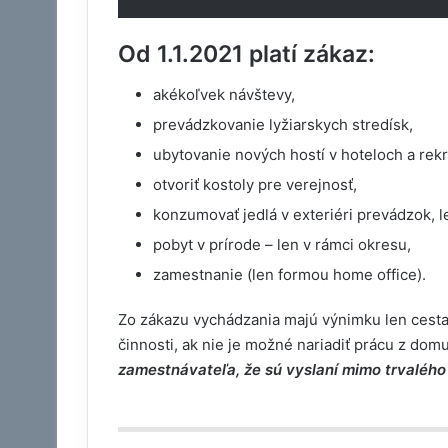
Od 1.1.2021 platí zákaz:
akékoľvek návštevy,
prevádzkovanie lyžiarskych stredísk,
ubytovanie nových hostí v hoteloch a rek
otvoriť kostoly pre verejnosť,
konzumovať jedlá v exteriéri prevádzok, l
pobyt v prírode – len v rámci okresu,
zamestnanie (len formou home office).
Zo zákazu vychádzania majú výnimku len cesta
činnosti, ak nie je možné nariadiť prácu z domu
zamestnávateľa, že sú vyslaní mimo trvalého