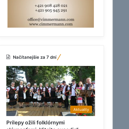
Načítanejšie za 7 dní
Aktuality
Prílepy ožili folklórnymi