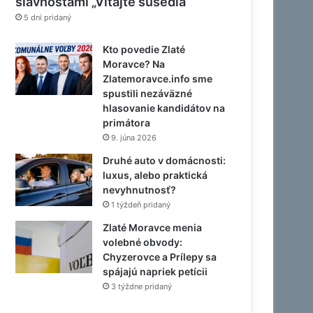
slávnosťami „Vitajte susedia“
5 dní pridaný
Kto povedie Zlaté
Moravce? Na
Zlatemoravce.info sme
spustili nezáväzné
hlasovanie kandidátov na
primátora
9. júna 2026
Druhé auto v domácnosti:
luxus, alebo praktická
nevyhnutnosť?
1 týždeň pridaný
Zlaté Moravce menia
volebné obvody:
Chyzerovce a Prílepy sa
spájajú napriek petícii
3 týždne pridaný