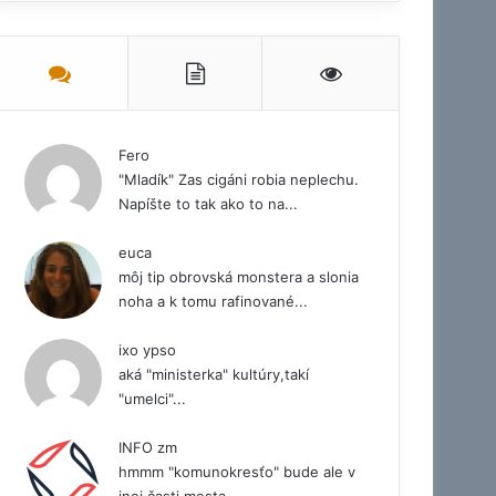
Fero
"Mladík" Zas cigáni robia neplechu.
Napíšte to tak ako to na...
euca
môj tip obrovská monstera a slonia
noha a k tomu rafinované...
ixo ypso
aká "ministerka" kultúry,takí
"umelci"...
INFO zm
hmmm "komunokresťo" bude ale v
Aktuality
inej časti mesta .......