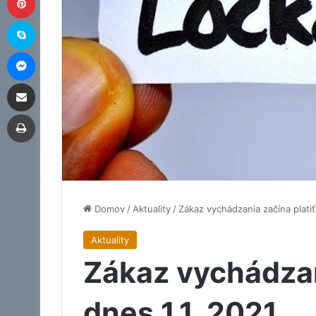
Skype
Messenger
Zdieľať prostredníctvom e-mailu
Tlač
Domov
/
Aktuality
/
Zákaz vychádzania začína platiť
Aktuality
Zákaz vychádzan
dnes 1.1. 2021