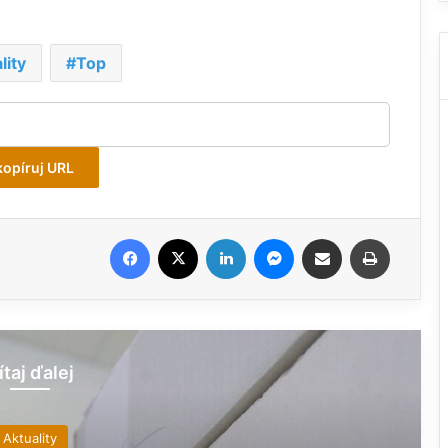
lity
Top
kopíruj URL
Facebook
X
LinkedIn
Messenger
Zdieľať prostredníctvom e-mailu
Tlač
ítaj ďalej
Chyzerovce